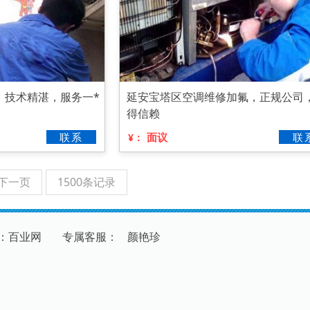
，技术精湛，服务一*
延安宝塔区空调维修加氟，正规公司
得信赖
联系
面议
联
¥：
下一页
1500条记录
：百业网
专
属
客
服
：
颜艳珍