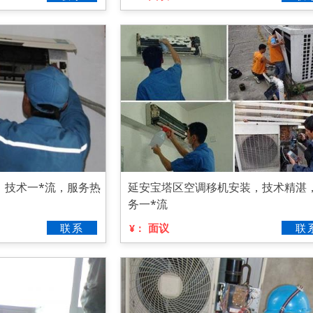
，技术一*流，服务热
延安宝塔区空调移机安装，技术精湛
务一*流
联系
面议
联
¥：