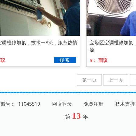
空调维修加氟，技术一*流，服务热情
宝塔区空调维修加氟
流
面议
联系
面议
¥：
第一页
上一页
铺编号：
11045519
网店登录
免费注册
技术支持
13
第
年