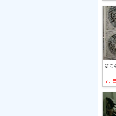
延安
¥：