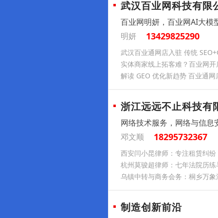
武汉百业网科技有限
百业网明妍，百业网AI大模型
13429825290
明妍
武汉百业通网店入驻 传统 SEO+
实体商家线上拓客难？百业网开
解读 GEO 优化新趋势 百业通网
浙江远远不止科技有
网络技术服务，网络与信息
18295732367
邓文顺
西安闫小昆律师：专注租赁纠纷
杭州莫骏超律师：七年法院历练
乌镇中转与商务会务：桐乡万象
制造创新前沿