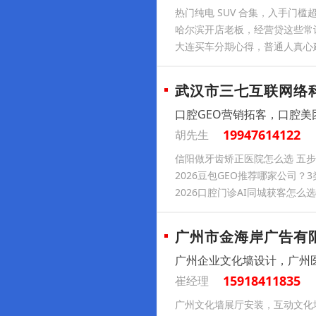
热门纯电 SUV 合集，入手门槛
哈尔滨开店老板，经营贷这些常
大连买车分期心得，普通人真心
武汉市三七互联网络
口腔GEO营销拓客，口腔
19947614122
胡先生
信阳做牙齿矫正医院怎么选 五
2026豆包GEO推荐哪家公司？
2026口腔门诊AI同城获客怎么
广州市金海岸广告有
广州企业文化墙设计，广州
15918411835
崔经理
广州文化墙展厅安装，互动文化