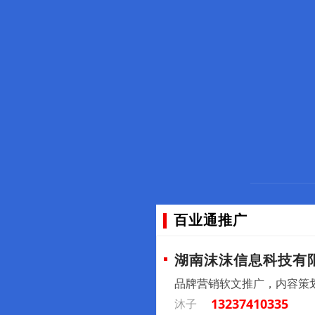
百业通推广
湖南沫沫信息科技有
品牌营销软文推广，内容策
13237410335
沐子