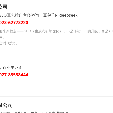
公司
GEO豆包推广宣传咨询，豆包千问deepseek
023-62773220
迎来新拐点——GEO（生成式引擎优化），不是传统SEO的升级，而是A
局。
抢占时代先机
，百业主营3
027-85558444
限公司