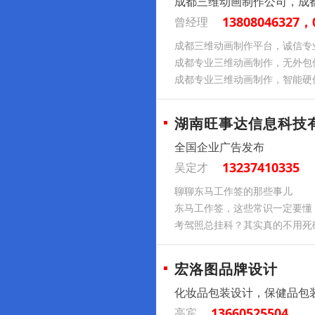
成都三维动画制作公司，成
13808046327，
曾经理
成都三维动画制作平台，诚信专
成都专业三维动画制作，无外包
成都专业三维动画制作，智能硬
湖南旺事达信息科技
全国企业广告发布
13237410335
吴定才
聊聊东马工作签的那些事儿
东马工作签，这些常识一定要懂
考驾照总挂科？其实真的不用死
宏洛图品牌设计
化妆品包装设计，保健品包
13660525504
高宾