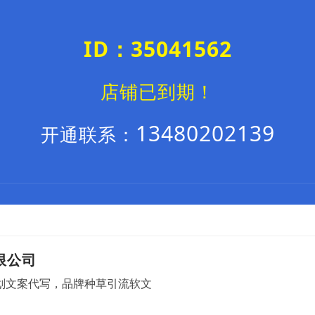
ID：35041562
店铺已到期！
13480202139
开通联系：
限公司
划文案代写，品牌种草引流软文