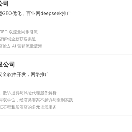
公司
GEO优化，百业网deepseek推广
GEO 双流量同步引流
店解锁全新获客渠道
店抢占 AI 营销流量蓝海
限公司
安全软件开发，网络推广
，败诉退费与风险代理服务解析
与双学位，经济类罪案不起诉与缓刑实践
汇芯程雅居酒店的多元场景服务