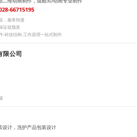
都二维动画制作，成都3D动画专业制作
028-66715195
业，服务快捷
保证低预算
件-科技结构-工作原理一站式制作
有限公司
磕
装设计，洗护产品包装设计