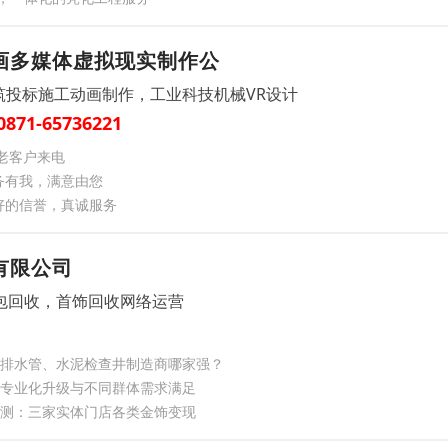
画多媒体虚拟现实制作公
筑投标施工动画制作，工业科技机械VR设计
0871-65736221
老客户来电
务有我，满意由您
好的信誉，真诚服务
有限公司
包回收，首饰回收网络运营
土排水管、水泥检查井制造商哪家强？
务专业化升级与不同群体需求满足
实测：三家实体门店各类金饰变现