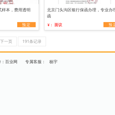
式样本，费用透明
北京门头沟区银行保函办理，专业办
函
预定
面议
预
¥：
下一页
191条记录
持：百业网
专
属
客
服
：
杨宇