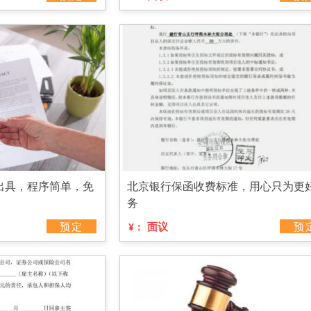
出具，程序简单，免
北京银行保函收费标准，用心只为更
务
预定
面议
预
¥：