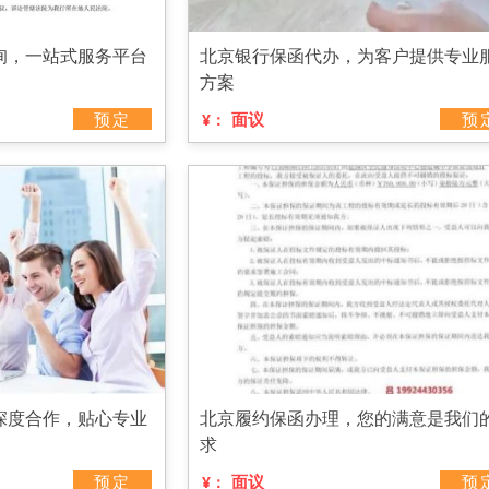
询，一站式服务平台
北京银行保函代办，为客户提供专业
方案
预定
面议
预
¥：
深度合作，贴心专业
北京履约保函办理，您的满意是我们
求
预定
面议
预
¥：