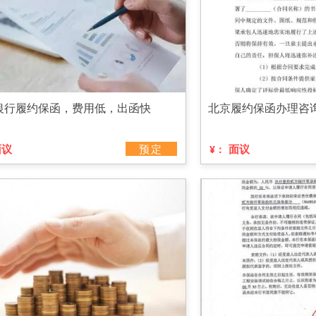
银行履约保函，费用低，出函快
北京履约保函办理咨
面议
预定
面议
¥：