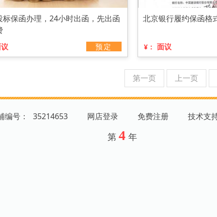
投标保函办理，24小时出函，先出函
北京银行履约保函格
费
面议
预定
面议
¥：
第一页
上一页
店铺编号：
35214653
网店登录
免费注册
技术支
4
第
年