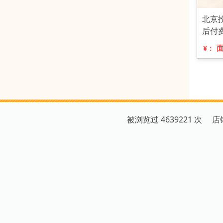
北京
后付
¥：
被浏览过 4639221 次 