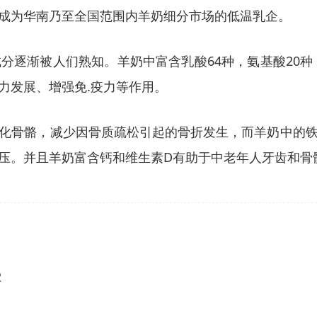
成为华南乃至全国范围内羊奶细分市场的低温乳企。
逐渐被人们熟知。羊奶中富含乳酸64种，氨基酸20种
力发展、增强免.疫力等作用。
化骨骼，减少因骨质疏松引起的骨折发生，而羊奶中的
压。并且羊奶富含钙和维生素D有助于中老年人牙齿和骨
2