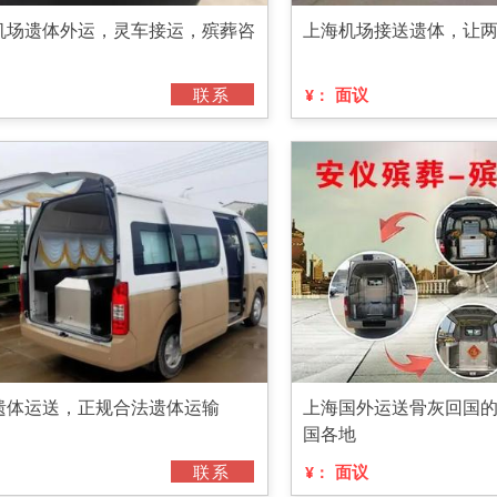
机场遗体外运，灵车接运，殡葬咨
上海机场接送遗体，让
联系
面议
¥：
遗体运送，正规合法遗体运输
上海国外运送骨灰回国
国各地
联系
面议
¥：