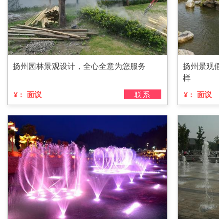
扬州园林景观设计，全心全意为您服务
扬州景观
样
面议
联系
面议
¥：
¥：