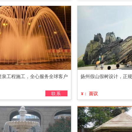
喷泉工程施工，全心服务全球客户
扬州假山假树设计，正
联系
面议
¥：