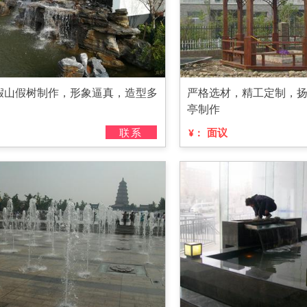
假山假树制作，形象逼真，造型多
严格选材，精工定制，
亭制作
联系
面议
¥：