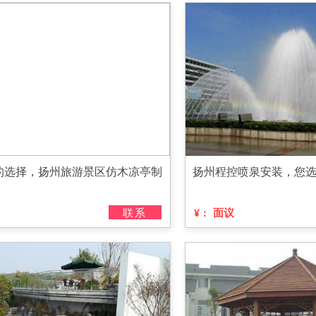
的选择，扬州旅游景区仿木凉亭制
扬州程控喷泉安装，您
联系
面议
¥：