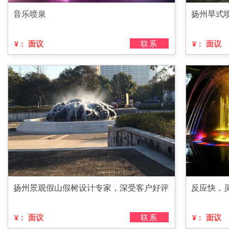
音乐喷泉
扬州旱式
面议
联系
面议
¥：
¥：
扬州景观假山假树设计专家，深受客户好评
反应快，
面议
联系
面议
¥：
¥：