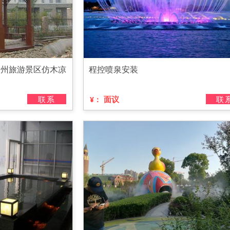
扬州旅游景区仿木凉
程控喷泉安装
联系
面议
联
¥：