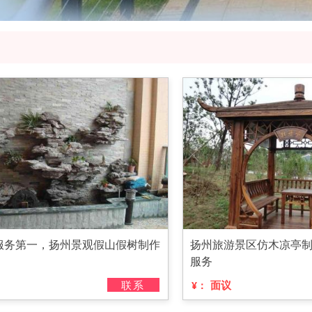
服务第一，扬州景观假山假树制作
扬州旅游景区仿木凉亭
服务
联系
面议
¥：