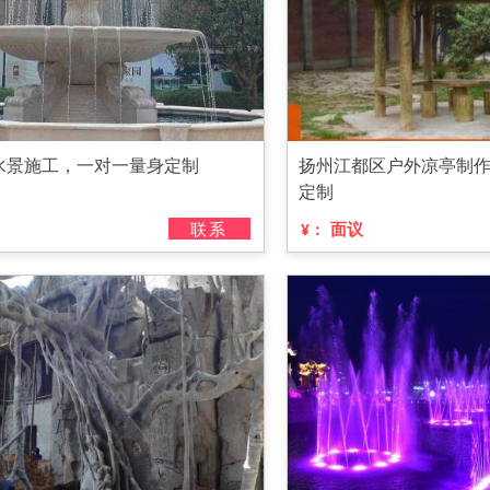
水景施工，一对一量身定制
扬州江都区户外凉亭制
定制
联系
面议
¥：