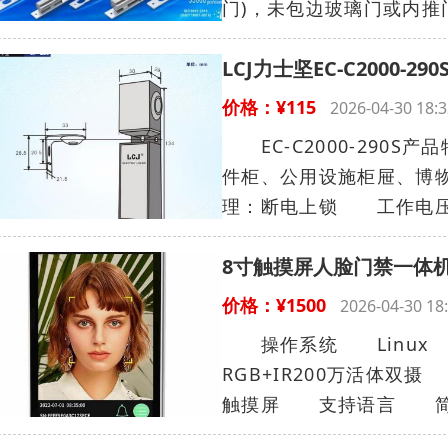
门)，未包边玻璃门或内推
LCJ力士坚EC-C2000-
价格：¥115
2026-04-30 1
EC-C2000-290
件柜、公用设施柜屉、博物
理：断电上锁 工作电压：1
8寸触摸屏人脸门禁一体机
价格：¥1500
2026-04-30 
操作系统 Linu
RGB+IR200万活体双
触摸屏 支持语言 简