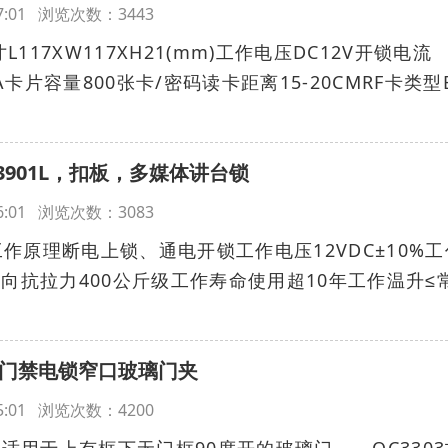
:37:01 浏览次数：3443
L117XW117XH21(mm)工作电压DC12V开锁电流
mA卡片容量800张卡/密码读卡距离15-20CMRF卡类型
3901L，扣板，多媒体讲台锁
:36:01 浏览次数：3083
数工作原理断电上锁、通电开锁工作电压12VDC±10%工
8W侧向抗拉力400公斤级工作寿命使用超10年工作温升≤
03门禁电锁窄口玻璃门夹
:35:01 浏览次数：4200
用于上有框下无门框90度开的玻璃门 OC3303