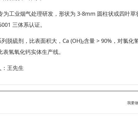
为工业烟气处理研发，形状为 3-8mm 圆柱状或四叶草
45001 三体系认证。
脱硫剂，比表面积大，Ca (OH)₂含量 > 90%，对氯化
高比表氢氧化钙实体生产线。
系人：王先生
我要做