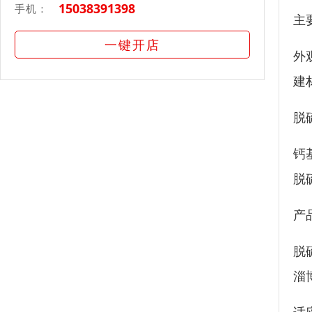
15038391398
手机：
主
一键开店
外
建
脱
钙
脱
产
脱
淄