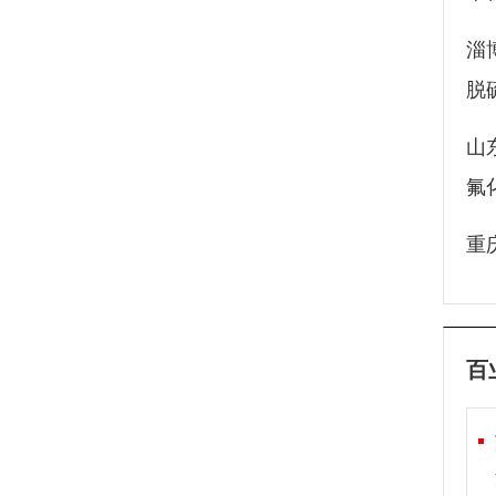
淄
脱硫
山
氟
重
百