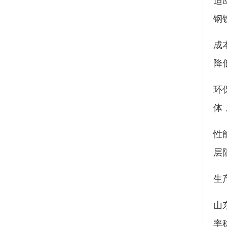
适
钢
成
降
环
体
性
层
生
山
率