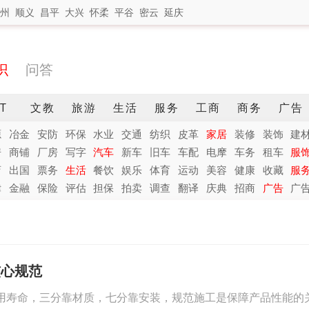
州
顺义
昌平
大兴
怀柔
平谷
密云
延庆
识
问答
IT
文教
旅游
生活
服务
工商
商务
广告
源
冶金
安防
环保
水业
交通
纺织
皮革
家居
装修
装饰
建
房
商铺
厂房
写字
汽车
新车
旧车
车配
电摩
车务
租车
服
店
出国
票务
生活
餐饮
娱乐
体育
运动
美容
健康
收藏
服
律
金融
保险
评估
担保
拍卖
调查
翻译
庆典
招商
广告
广
核心规范
用寿命，三分靠材质，七分靠安装，规范施工是保障产品性能的