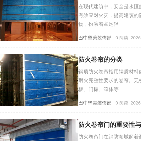
在现代建筑中，安全是永恒
有效应对火灾，提高建筑的
物，扮演着举足轻
巴中坚美装饰部
0 阅读 2026-
防火卷帘的分类
钢质防火卷帘指用钢质材料
耐火完整性要求的卷帘。无
板、门楣、箱体等
巴中坚美装饰部
0 阅读 2026-
防火卷帘门的重要性
防火卷帘门在消防领域起着