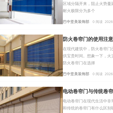
区域分隔开来，阻止火势蔓
耐火极限分为多个
巴中坚美装饰部
0 阅读 2026-
防火卷帘门的使用注
在现代建筑中，防火卷帘门
供宝贵时间。想象一下，火
防火卷帘门在选择
巴中坚美装饰部
0 阅读 2026-
电动卷帘门与传统卷
电动卷帘门在现代生活中非
和传统的卷帘门有什么区别