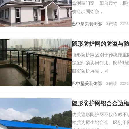
需测量门窗、阳台尺寸，根
横向加固铝条，
巴中坚美装饰部
0 阅读 2026-
隐形防护网的防盗与
隐形防护网区别于传统厚重
定配件的协同作用。防坠功
细密防护屏障，可
巴中坚美装饰部
0 阅读 2026-
隐形防护网铝合金边
优质隐形防护网不仅依赖不
材质为原生铝合金，区别于