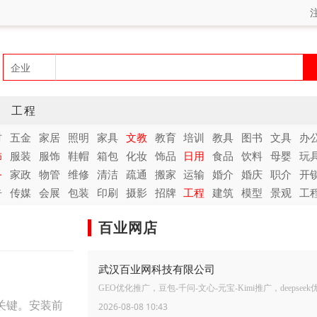
工程
材
五金
家居
照明
家具
文教
教育
培训
教具
图书
文具
办
饰
服装
服饰
鞋帽
箱包
化妆
饰品
日用
食品
饮料
母婴
玩
务
家政
物管
维修
清洁
疏通
搬家
运输
婚介
婚庆
职介
开
告
传媒
会展
包装
印刷
摄影
招牌
工程
建筑
模型
景观
工
百业网店
武汉百业网科技有限公司
GEO优化推广，豆包-千问-文心-元宝-Kimi推广，deepsee
关键。安装前
2026-08-08 10:43