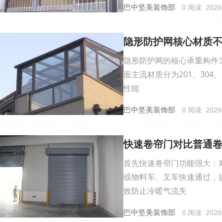
巴中坚美装饰部
0 阅读 2026-
隐形防护网核心材质
隐形防护网的核心承重构件
面主流材质分为201、30
性能
巴中坚美装饰部
0 阅读 2026-
快速卷帘门对比普通
首先快速卷帘门功能强大：
或物料车、叉车快速通过，
效防止冷暖气流失
巴中坚美装饰部
0 阅读 2026-