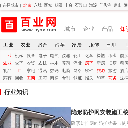
[ 选择城市 ]
北京
东城
西城
朝阳
丰台
石景山
海淀
门头沟
房山
通
城市
企业
产品
知
工业
农业
房产
汽车
家居
服饰
日用
工业
机械
设备
电子
电气
仪器
化工
化学
橡塑
纸业
能
农业
农产
农资
农机
林木
养殖
渔业
房产
新房
旧房
租
礼品
IT
家电
通讯
数码
电脑
网络
软件
旅游
旅游
酒
殡葬
回收
工商
工商
商标
专利
认证
报关
印章
商务
法
行业知识
隐形防护网安装施工
隐形防护网的防护效果与使