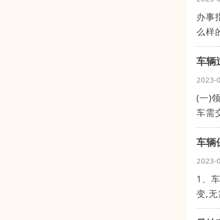
办事
么样
车辆
2023-
(一
车需
车辆
2023-
1、
变,