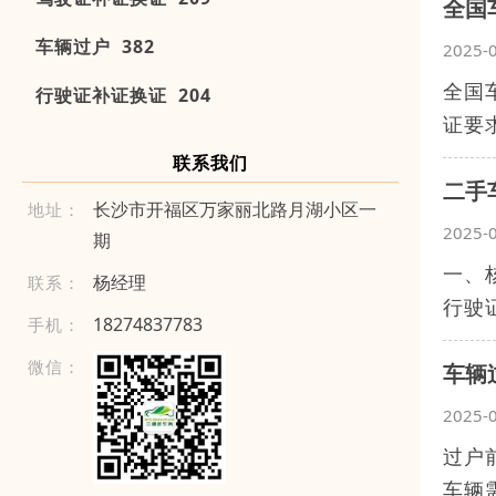
全国
车辆过户 382
2025-
全国
行驶证补证换证 204
证要
联系我们
二手
长沙市开福区万家丽北路月湖小区一
地址：
2025-
期
一、
杨经理
联系：
行驶
1 8 27 48 3 77 8 3
手机：
微信：
车辆
2025-
过户
车辆